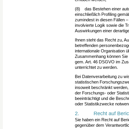
(8) das Bestehen einer aut
einschließlich Profiling ge
zumindest in diesen Fällen –
involvierte Logik sowie die T
Auswirkungen einer derartige
Ihnen steht das Recht zu, Au
betreffenden perso­nen­bezog
internationale Organisation ü
Zusammenhang können Sie ve
gem. Art. 46 DSGVO im Zus
unterrichtet zu werden.
Bei Datenverarbeitung zu wis
statistischen Forschungs­zw
insoweit beschränkt werden, a
der Forschungs- oder Statis
beein­trächtigt und die Be­sc
oder Statistikzwecke not­wend
2. Recht auf Berich
Sie haben ein Recht auf Beri
gegenüber dem Verantwort­lic