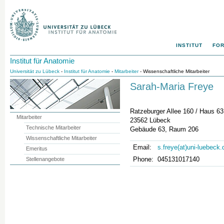
INSTITUT
FO
Institut für Anatomie
Universität zu Lübeck
-
Institut für Anatomie
-
Mitarbeiter
- Wissenschaftliche Mitarbeiter
Sarah-Maria Freye
Ratzeburger Allee 160 / Haus 63
Mitarbeiter
23562 Lübeck
Technische Mitarbeiter
Gebäude 63, Raum 206
Wissenschaftliche Mitarbeiter
Email:
s.freye(at)uni-luebeck.
Emeritus
Phone:
045131017140
Stellenangebote